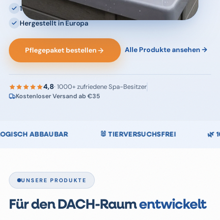
100 % chlorfreie Spa-Pflege
Hergestellt in Europa
Alle Produkte ansehen →
Pflegepaket bestellen
4,8
· 1000+ zufriedene Spa-Besitzer
Kostenloser Versand ab €35
CHSFREI
🌿 100 % CHLORFREI
🇩🇪 DEUTSCHE Q
UNSERE PRODUKTE
Für den DACH-Raum
entwickelt