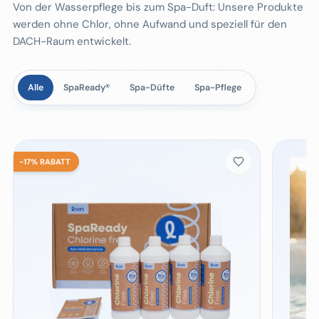
Von der Wasserpflege bis zum Spa-Duft: Unsere Produkte
werden ohne Chlor, ohne Aufwand und speziell für den
DACH-Raum entwickelt.
Alle
SpaReady®
Spa-Düfte
Spa-Pflege
-
17
%
RABATT