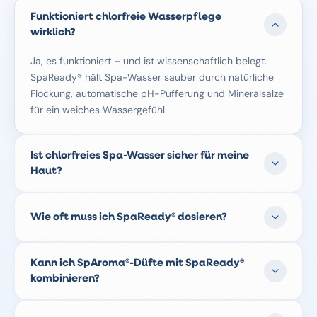
Funktioniert chlorfreie Wasserpflege
wirklich?
Ja, es funktioniert – und ist wissenschaftlich belegt.
SpaReady® hält Spa-Wasser sauber durch natürliche
Flockung, automatische pH-Pufferung und Mineralsalze
für ein weiches Wassergefühl.
Ist chlorfreies Spa-Wasser sicher für meine
Haut?
Absolut. SpaReady® enthält kein Chlor, kein Brom und
keinen Aktivsauerstoff. Menschen mit empfindlicher
Wie oft muss ich SpaReady® dosieren?
Haut, Ekzemen oder Kontaktallergien reagieren sogar
besser auf chlorfreies Wasser.
Eine wöchentliche Dosierung reicht aus. Zusätzlich ist
Kann ich SpAroma®-Düfte mit SpaReady®
es ratsam, etwa alle zwei Wochen rund 10 % des
kombinieren?
Wassers zu wechseln. Die Filterpumpe sollte
mindestens 6–8 Stunden pro Tag laufen.
Ja, unsere SpAroma®-Düfte wurden speziell entwickelt,