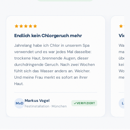
Endlich kein Chlorgeruch mehr
Viel 
Jahrelang habe ich Chlor in unserem Spa
War et
verwendet und es war jedes Mal dasselbe:
man k
trockene Haut, brennende Augen, dieser
überze
durchdringende Geruch. Nach zwei Wochen
kein 
fühlt sich das Wasser anders an. Weicher.
Woche
Und meine Frau merkt es sofort an ihrer
mehr t
Haut.
Markus Vogel
MvD
LJ
VERIFIZIERT
Festinstallation · München