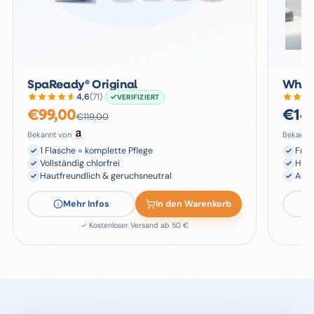
SpaReady® Original
Whirl
4,6
(
71
)
VERIFIZIERT
€
99,00
€
14
€
119,00
Bekannt von
Bekannt
1 Flasche = komplette Pflege
Fris
Vollständig chlorfrei
Hoch
Hautfreundlich & geruchsneutral
Auf 
Mehr Infos
In den Warenkorb
✓ Kostenloser Versand ab 50 €