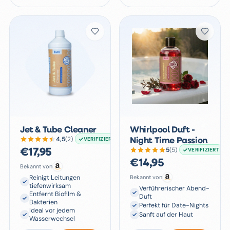
Jet & Tube Cleaner
Whirlpool Duft -
4,5
(
2
)
VERIFIZIERT
Night Time Passion
5
(
5
)
VERIFIZIERT
€
17,95
€
14,95
Bekannt von
Reinigt Leitungen
Bekannt von
tiefenwirksam
Verführerischer Abend-
Entfernt Biofilm &
Duft
Bakterien
Perfekt für Date-Nights
Ideal vor jedem
Sanft auf der Haut
Wasserwechsel