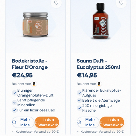
Badekristalle -
Sauna Duft -
Fleur D’Orange
Eucalyptus 250ml
€
24,95
€
14,95
Bekannt von
Bekannt von
Blumiger
Klärender Eukalyptus-
Orangenblüten-Duft
Aufguss
Sanft pflegende
Befreit die Atemwege
Mineralien
250 ml ergiebige
Für ein luxuriöses Bad
Flasche
Mehr
In den
Mehr
In den
Infos
Warenkorb
Infos
Warenkorb
✓ Kostenloser Versand ab 50 €
✓ Kostenloser Versand ab 50 €