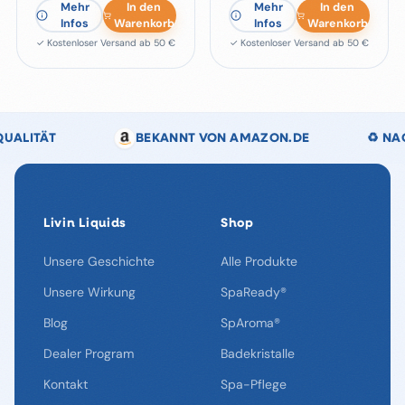
Mehr
In den
Mehr
In den
Infos
Warenkorb
Infos
Warenkorb
✓ Kostenloser Versand ab 50 €
✓ Kostenloser Versand ab 50 €
NT VON AMAZON.DE
♻️ NACHHALTIG VERPACKT
Livin Liquids
Shop
Unsere Geschichte
Alle Produkte
Unsere Wirkung
SpaReady®
Blog
SpAroma®
Dealer Program
Badekristalle
Kontakt
Spa-Pflege