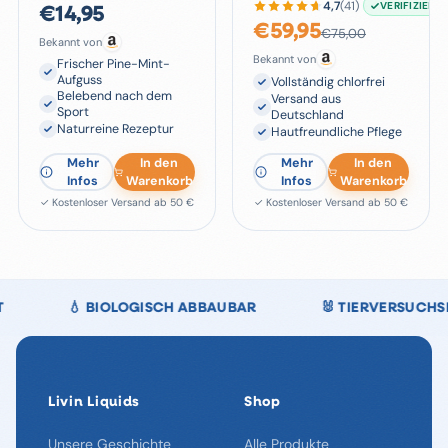
4,7
(
41
)
VERIFIZIERT
€
14,95
€
59,95
€
75,00
Bekannt von
Bekannt von
Frischer Pine-Mint-
Aufguss
Vollständig chlorfrei
Belebend nach dem
Versand aus
Sport
Deutschland
Naturreine Rezeptur
Hautfreundliche Pflege
Mehr
In den
Mehr
In den
Infos
Warenkorb
Infos
Warenkorb
✓ Kostenloser Versand ab 50 €
✓ Kostenloser Versand ab 50 €
🌿 100 % CHLORFREI
🇩🇪 DEUTSCHE QUALITÄT
Livin Liquids
Shop
Unsere Geschichte
Alle Produkte