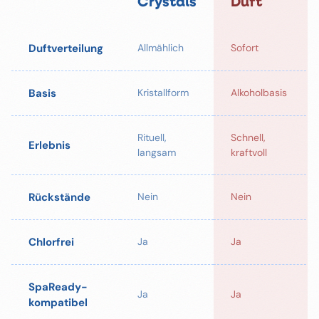
Crystals
Duft
Duftverteilung
Allmählich
Sofort
Basis
Kristallform
Alkoholbasis
Rituell,
Schnell,
Erlebnis
langsam
kraftvoll
Rückstände
Nein
Nein
Chlorfrei
Ja
Ja
SpaReady-
Ja
Ja
kompatibel