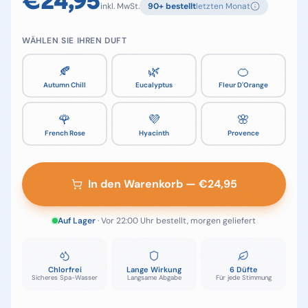
€
24,95
inkl. MwSt.
90
+ bestellt
letzten Monat
WÄHLEN SIE IHREN DUFT
🍂
🌿
🍊
Autumn Chill
Eucalyptus
Fleur D'Orange
🌹
💜
🌸
French Rose
Hyacinth
Provence
In den Warenkorb
— €
24,95
Auf Lager
· Vor 22:00 Uhr bestellt, morgen geliefert
Chlorfrei
Lange Wirkung
6 Düfte
Sicheres Spa-Wasser
Langsame Abgabe
Für jede Stimmung