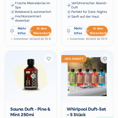
Frische Meeresbrise im
Verführerischer Abend-
Spa
Duft
Belebend & sommerlich
Perfekt für Date-Nights
Hochkonzentriert
Sanft auf der Haut
dosierbar
Mehr
In den
Mehr
In den
Infos
Warenkorb
Infos
Warenkorb
✓ Kostenloser Versand ab 50 €
✓ Kostenloser Versand ab 50 €
-
20
%
RABATT
Sauna Duft - Pine &
Whirlpool Duft-Set
Mint 250ml
– 5 Stück