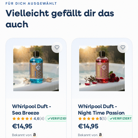
FÜR DICH AUSGEWÄHLT
Vielleicht gefällt dir das
auch
Whirlpool Duft -
Whirlpool Duft -
Sea Breeze
Night Time Passion
4,6
(
4
)
5
(
5
)
VERIFIZIERT
VERIFIZIERT
€
14,95
€
14,95
Bekannt von
Bekannt von