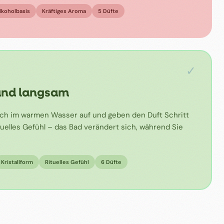
lkoholbasis
Kräftiges Aroma
5 Düfte
✓
und langsam
 sich im warmen Wasser auf und geben den Duft Schritt
rituelles Gefühl – das Bad verändert sich, während Sie
Kristallform
Rituelles Gefühl
6 Düfte