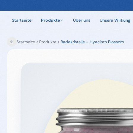
Startseite
Produkte
Über uns
Unsere Wirkung
Startseite
Produkte
Badekristalle - Hyacinth Blossom
Chlorfreie Spa-Pflege
Wasserpflege ohne Chlor. Eine Dosis pro Woche.
Spa-Pflege
Filter, Leitungen, Abdeckung. Alles, um Ihren Spa in
Topform zu halten.
Sauna-Düfte
Aufgüsse aus 100 % natürlichen ätherischen Ölen.
250 ml und 5 L.