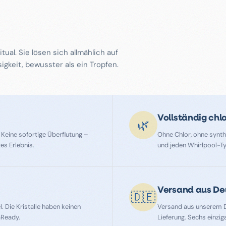
ual. Sie lösen sich allmählich auf
sigkeit, bewusster als ein Tropfen.
Vollständig chlo
🌿
 Keine sofortige Überflutung –
Ohne Chlor, ohne synthe
es Erlebnis.
und jeden Whirlpool-Ty
Versand aus De
🇩🇪
 Die Kristalle haben keinen
Versand aus unserem D
aReady.
Lieferung. Sechs einzig