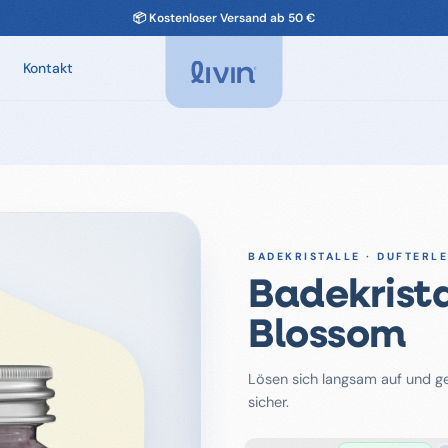
Kontakt
Spa-Düfte
Düfte für Ihren Spa. Entspannend, chlorfrei-
kompatibel.
Badekristalle
100 % natürliche Badekristalle. Sechs einzigartige
Düfte.
BADEKRISTALLE · DUFTERL
Badekrista
Blossom
Lösen sich langsam auf und g
sicher.