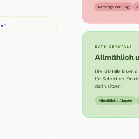
Sofortige Wirkung
A
ln."
BATH CRYSTALS
Allmählich 
Die Kristalle lösen
für Schritt ab. Ein 
darin sitzen.
Allmähliche Abgabe