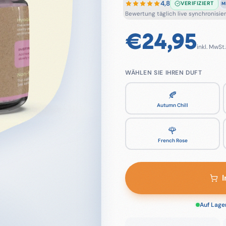
4,8
VERIFIZIERT
M
Bewertung täglich live synchronisiert
€
24,95
inkl. MwSt.
WÄHLEN SIE IHREN DUFT
🍂
Autumn Chill
🌹
French Rose
Auf Lage