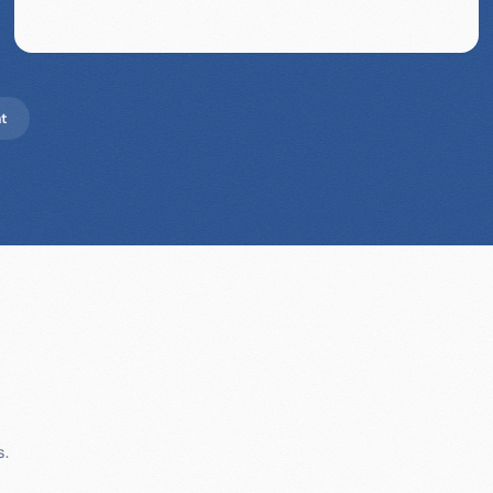
ät
s.