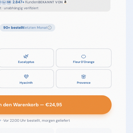
2.847+
Kunden
BEKANNT VON
D
LJ
SB
 · unabhängig verifiziert
90
+ bestellt
letzten Monat
🌿
🍊
Eucalyptus
Fleur D'Orange
💜
🌸
Hyacinth
Provence
In den Warenkorb
— €
24,95
r
· Vor 22:00 Uhr bestellt, morgen geliefert