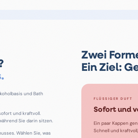
Zwei Forme
?
Ein Ziel: G
.
Alkoholbasis und Bath
FLÜSSIGER DUFT
Sofort und v
sofort und kraftvoll.
 während Sie darin sitzen.
Ein paar Kappen genü
Schnell und kraftvoll
enusses. Wählen Sie, was